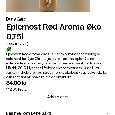
Dyre Gård
Eplemost Rød Aroma Øko
0,75l
1
stk
(
0.75
L
)
Eplemost Rød Aroma Øko 0,75l er en prisvinnende økologisk
eplemost fra Dyre Gård, laget av rød aroma-epler. Denne
eplemosten har en frisk, balansert smak som vant Det Norske
Måltid i 2015. Nyt den til frokost eller som tørsteslukker. Hver
flaske inneholder ekte smak av norske økologiske epler. Perfekt for
den som ønsker noe naturlig og smakfullt.
84.00
kr
112.00
kr /
L
Add to cart
Les mer om Dyre Gård