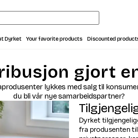
t Dyrket
Your favorite products
Discounted product
ribusjon gjort e
aprodusenter lykkes med salg til konsume
du bli vår nye samarbeidspartner?
Tilgjengeli
Dyrket tilgjengelig
fra produsenten ti