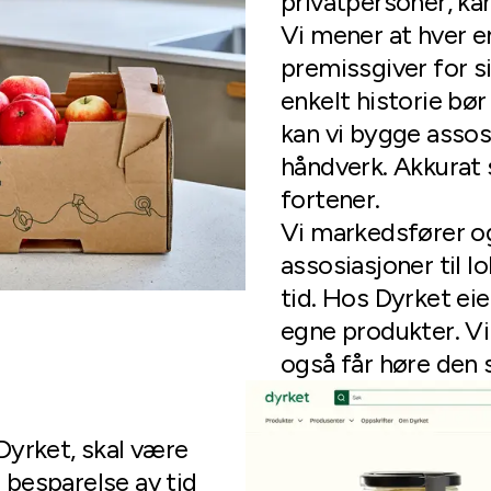
privatpersoner, kan
Vi mener at hver e
premissgiver for s
enkelt historie bør 
kan vi bygge assosi
håndverk. Akkurat
fortener.
Vi markedsfører og
assosiasjoner til 
tid. Hos Dyrket eie
egne produkter. Vi
også får høre den 
yrket, skal være
i besparelse av tid