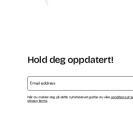
Hold deg oppdatert!
Når du melder deg på dette nyhetsbrevet godtar du våre
conditions of s
privacy terms
.