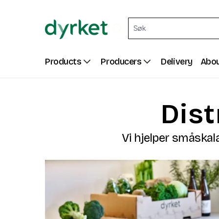
Products
Producers
Delivery
Abou
Dist
Vi hjelper småskal