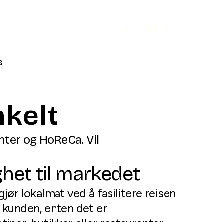
Open user menu
Cart
s
nkelt
nter og HoReCa. Vil
ghet til markedet
gjør lokalmat ved å fasilitere reisen
l kunden, enten det er