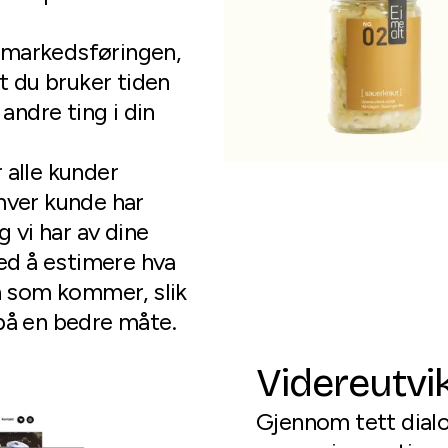
, markedsføringen,
t du bruker tiden
andre ting i din
r alle kunder
 hver kunde har
g vi har av dine
med å estimere hva
n som kommer, slik
på en bedre måte.
Videreutvik
Gjennom tett dialo