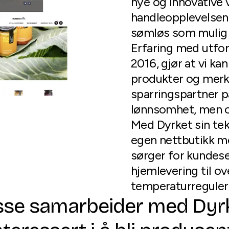
nye og innovative 
handleopplevelsen 
sømløs som mulig 
Erfaring med utfor
2016, gjør at vi ka
produkter og merke
sparringspartner p
lønnsomhet, men o
Med Dyrket sin tek
egen nettbutikk m
sørger for kundese
hjemlevering til ov
temperaturregulert
sse samarbeider med Dyr