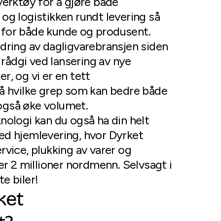
verktøy for å gjøre både
og logistikken rundt levering så
for både kunde og produsent.
dring av dagligvarebransjen siden
n rådgi ved lansering av nye
r, og vi er en tett
å hvilke grep som kan bedre både
gså øke volumet.
nologi kan du også ha din helt
ed hjemlevering, hvor Dyrket
rvice, plukking av varer og
er 2 millioner nordmenn. Selvsagt i
e biler!
ket