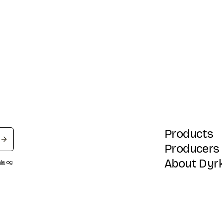
Products
Producers
About Dyr
ale
og