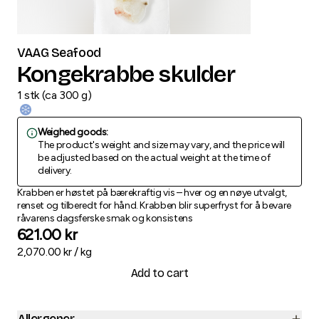
VAAG Seafood
Kongekrabbe skulder
1
stk
(
ca
300
g
)
Weighed goods:
The product's weight and size may vary, and the price will
be adjusted based on the actual weight at the time of
delivery.
Krabben er høstet på bærekraftig vis – hver og en nøye utvalgt,
renset og tilberedt for hånd. Krabben blir superfryst for å bevare
råvarens dagsferske smak og konsistens
621.00
kr
2,070.00
kr /
kg
Add to cart