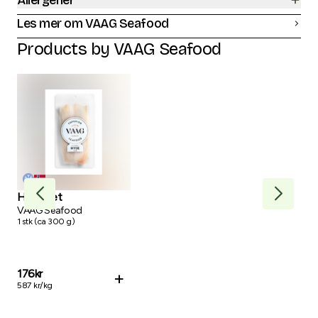
Allergener
Les mer om VAAG Seafood
Products by
VAAG Seafood
Hysefilet
Skr
VAAG Seafood
VAA
1
stk
(
ca
300
g
)
1
stk
176
kr
42
+
587
kr/
kg
844