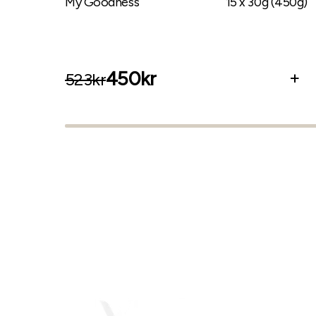
My Goodness
15
x
30
g
(
450
g
)
450
kr
+
523
kr