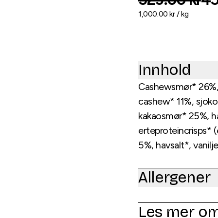
1,000.00
kr /
kg
Innhold
Cashewsmør* 26%, g
cashew* 11%, sjoko
kakaosmør* 25%, hav
erteproteincrisps* 
5%, havsalt*, vanilj
Allergener
Les mer o