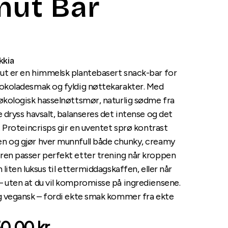
nut Bar
kkia
ut er en himmelsk plantebasert snack-bar for
jokoladesmak og fyldig nøttekarakter. Med
økologisk hasselnøttsmør, naturlig sødme fra
e dryss havsalt, balanseres det intense og det
s. Proteincrisps gir en uventet sprø kontrast
n og gjør hver munnfull både chunky, creamy
ren passer perfekt etter trening når kroppen
 liten luksus til ettermiddagskaffen, eller når
– uten at du vil kompromisse på ingrediensene.
og vegansk – fordi ekte smak kommer fra ekte
0.00
kr