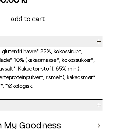
Add to cart
lutenfri havre* 22%, kokossirup*,
lade* 10% (kakaomasse*, kokossukker*,
salt*. Kakaotørrstoff: 65% min.),
(erteproteinpulver*, rismel*), kakaosmør*
e*. *Økologisk.
m My Goodness