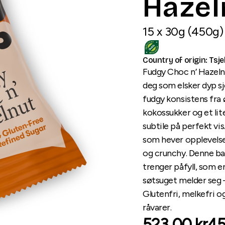
Hazel
15
x
30
g
(
450
g
)
Country of origin
:
Tsje
Fudgy Choc n’ Hazeln
deg som elsker dyp s
fudgy konsistens fra 
kokossukker og et lit
subtile på perfekt vi
som hever opplevelse
og crunchy. Denne ba
trenger påfyll, som en
søtsuget melder seg 
Glutenfri, melkefri 
råvarer.
523.00 kr
45