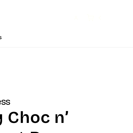
Open user menu
Cart
s
ss
 Choc n’