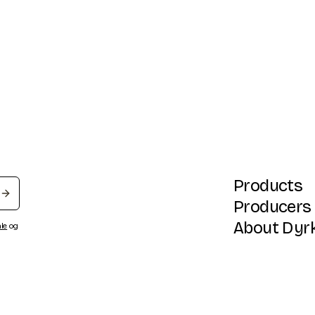
Products
Producers
About Dyr
ale
og