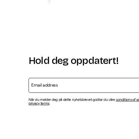
Hold deg oppdatert!
Når du melder deg på dette nyhetsbrevet godtar du våre
conditions of s
privacy terms
.