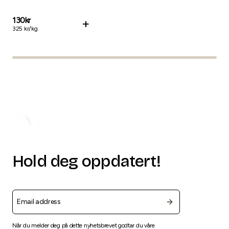
130
kr
13
+
325
kr/
kg
276
Hold deg oppdatert!
Når du melder deg på dette nyhetsbrevet godtar du våre