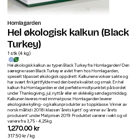
Homlagarden
Hel økologisk kalkun (Black
Turkey)
1
stk
(
4
kg
)
Hel økologisk kalkun av typen Black Turkey fra Homlagarden! Den
særegne rasen Black Turkey er avlet frem hos Homlagarden,
spesielt tilpasset økologisk oppdrett. Kalkunene vokser sakte og
har svært fin kjøttfylde med den beste kvalitet og smak. En hel
kalkun fra Homlagarden er det perfekte midtpunktet på bordet
under Thanksgiving, jul, nyttår eller en skikkelig søndagsmiddag.
Kalkunen leveres med innmatpose. Homlagarden leverer
økologiske kylling- og kalkunprodukter av toppklasse. Vinner av
norsk måltid i 2018 i klassen 'årets kjøtt' og vinner av 'årets
produsent' under Matprisen 2019. Produktet varierer i vekt og vil
variere fra 3,75 - 4,25kg.
1,270.00
kr
317.50
kr /
kg