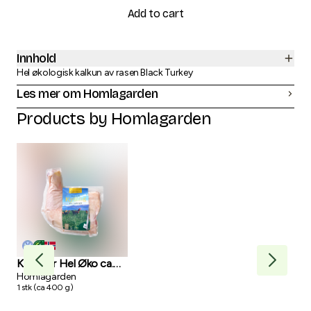
Add to cart
Innhold
Hel økologisk kalkun av rasen Black Turkey
Les mer om Homlagarden
Products by
Homlagarden
Kyllinglår Hel Øko ca.
Kal
375g
Homlagarden
Hom
1
stk
(
ca
400
g
)
1
pk