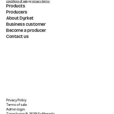
conditions of sale
og
privacy terms
.
Products
Producers
About Dyrket
Business customer
Become a producer
Contact us
Privacy Policy
Terms of sale
Admin login
Tjernsliveien 8, 3538 Sollihøgda