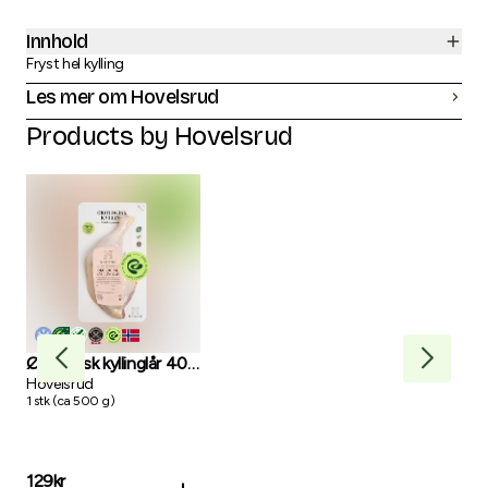
Innhold
Fryst hel kylling
Les mer om Hovelsrud
Products by
Hovelsrud
Økologisk kyllinglår 400
Øko
- 500g
Hovelsrud
400
Hov
1
stk
(
ca
500
g
)
1
stk
129
kr
231
+