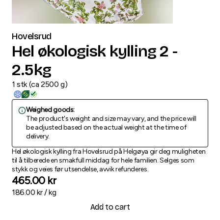
Hovelsrud
Hel økologisk kylling 2 -
2.5kg
1
stk
(
ca
2500
g
)
Weighed goods:
The product's weight and size may vary, and the price will
be adjusted based on the actual weight at the time of
delivery.
Hel økologisk kylling fra Hovelsrud på Helgøya gir deg muligheten
til å tilberede en smakfull middag for hele familien. Selges som
stykk og veies før utsendelse, avvik refunderes.
465.00
kr
186.00
kr /
kg
Add to cart