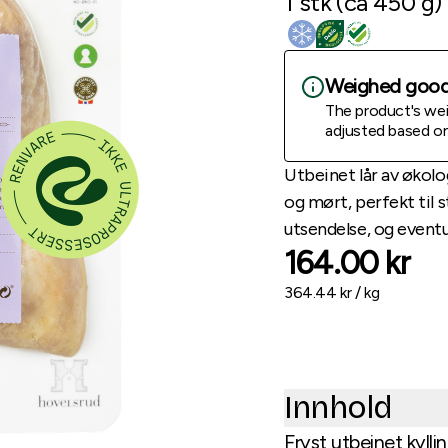
1
stk
(
ca
450
g
)
Weighed good
The product's weig
adjusted based on 
Utbeinet lår av økolo
og mørt, perfekt til s
utsendelse, og eventu
164.00
kr
364.44
kr /
kg
Innhold
Fryst utbeinet kyllin