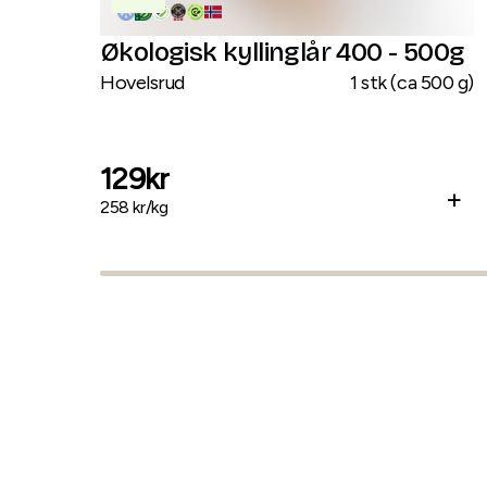
Økologisk kyllinglår 400 - 500g
Hovelsrud
1
stk
(
ca
500
g
)
129
kr
+
258
kr/
kg