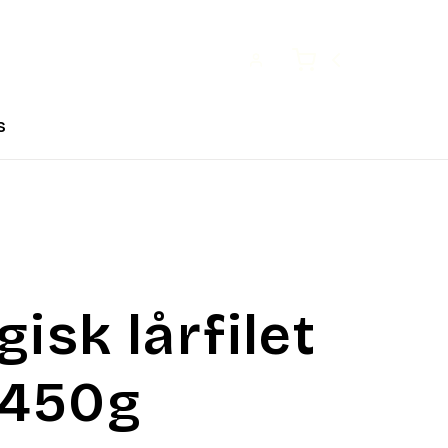
Open user menu
Cart
s
isk lårfilet
 450g