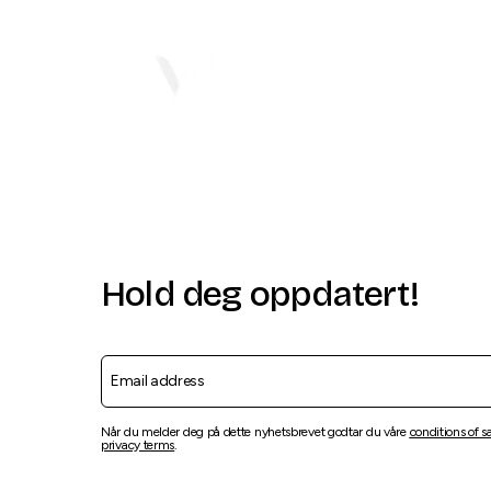
Hold deg oppdatert!
Når du melder deg på dette nyhetsbrevet godtar du våre
conditions of s
privacy terms
.