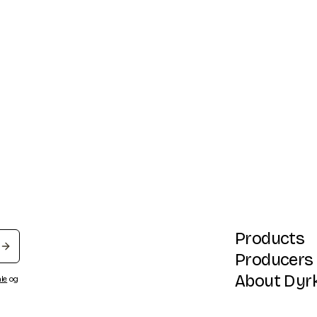
Products
Producers
About Dyr
ale
og