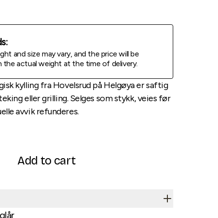
s:
ht and size may vary, and the price will be
the actual weight at the time of delivery.
gisk kylling fra Hovelsrud på Helgøya er saftig
teking eller grilling. Selges som stykk, veies før
elle avvik refunderes.
Add to cart
glår