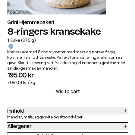
Grini Hjemmebakeri
8-ringers kransekake
1
Eske
(
275
g
)
Kransekake med 8 ringer, pyntet med melis og norske flagg,
kommer i en flott tårneske. Perfekt for små feiringer eller som en
gave. Klar til servering rett fra esken og vil imponere gjestene med
sin deilige smak av mandler.
195.00
kr
709.09
kr /
kg
Add to cart
Innhold
Mandler, melis, eggehvite og sitrondråper
Allergener