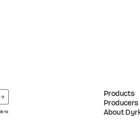
Products
Producers
About Dyr
ale
og