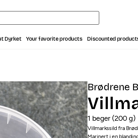
t Dyrket
Your favorite products
Discounted product
Brødrene B
Villm
1
beger
(
200
g
)
Villmarkssild fra Brø
Marinert i en blandin