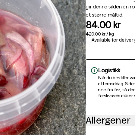
gir denne silden en r
et større måltid.
84.00
kr
420.00
kr /
kg
Available for deliver
Logistikk
Når du bestiller v
ettermiddag. Siden
noe fra før, så den
ferskvarebutikker 
Allergener