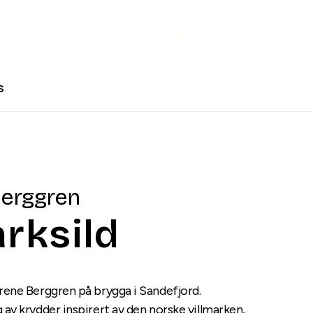
Open user menu
Cart
s
erggren
arksild
drene Berggren på brygga i Sandefjord.
g av krydder inspirert av den norske villmarken,