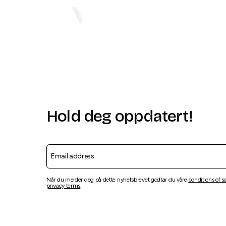
Hold deg oppdatert!
Når du melder deg på dette nyhetsbrevet godtar du våre
conditions of s
privacy terms
.