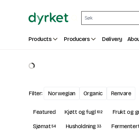
Products
Producers
Delivery
Abou
Filter:
Norwegian
Organic
Renvare
Featured
Kjøtt og fugl
Frukt og g
102
Sjømat
Husholdning
Fermentert
54
33