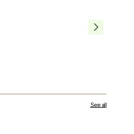
Fettbrød
Ødegaarden
1
stk
(
160
g
)
150
kr
938
kr/
kg
See all