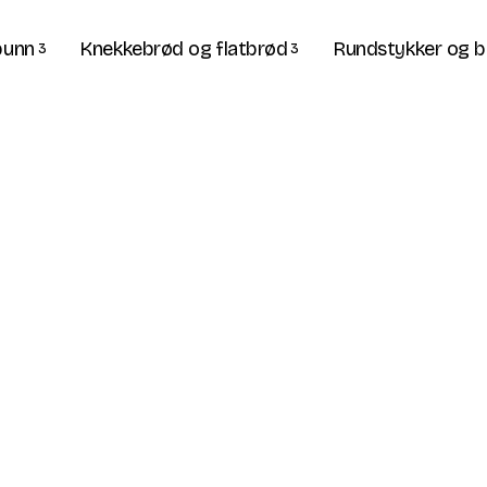
bunn
Knekkebrød og flatbrød
Rundstykker og b
3
3