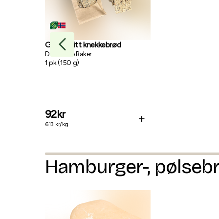
Glutenfritt knekkebrød
Den Gode Baker
1
pk
(
150
g
)
92
kr
+
613
kr/
kg
Hamburger-, pølseb