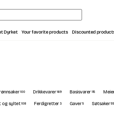
t Dyrket
Your favorite products
Discounted product
rønnsaker
Drikkevarer
Basisvarer
Meier
100
169
115
 og syltet
Ferdigretter
Gaver
Søtsaker
108
3
5
5