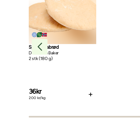
Spelt pitabrød
Den Gode Baker
2
stk
(
180
g
)
36
kr
+
200
kr/
kg