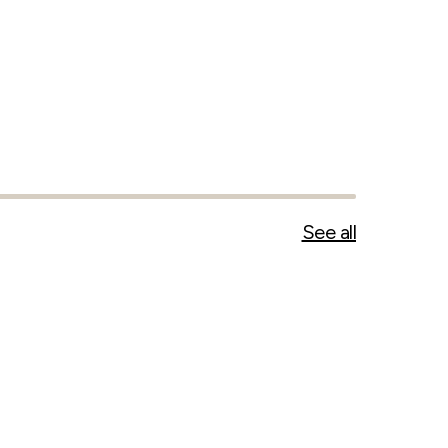
1
stk
(
420
g
)
90
kr
214
kr/
kg
See all