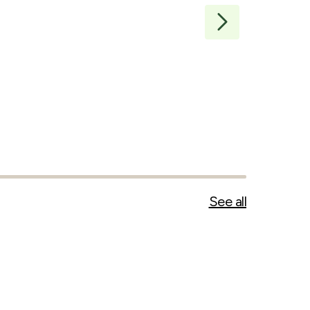
Baguetter gr
Den Gode Bake
5
stk
(
750
g
)
112
kr
149
kr/
kg
See all