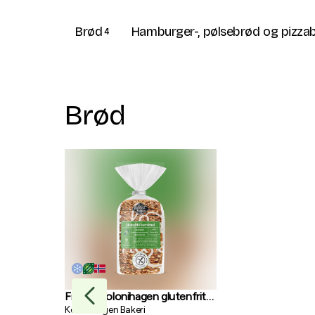
Brød
Hamburger-, pølsebrød og pizza
4
Brød
Fryst - Kolonihagen glutenfritt
brød 550g
Kolonihagen Bakeri