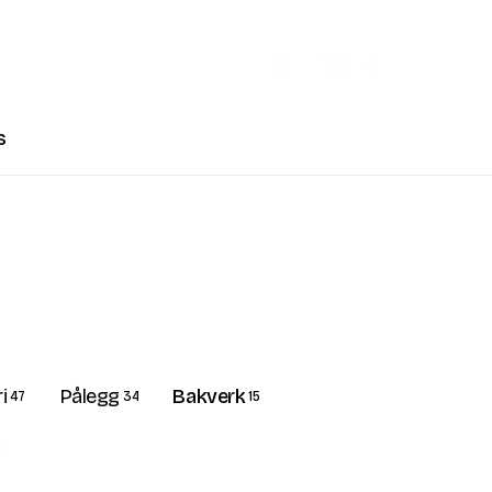
Open user menu
Cart
s
i
Pålegg
Bakverk
47
34
15
5