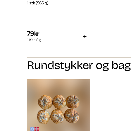
1
stk
(
565
g
)
79
kr
+
140
kr/
kg
Rundstykker og bag