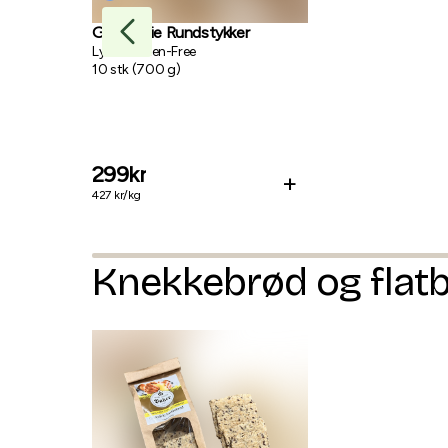
Glutenfrie Rundstykker
Lyd's Gluten-Free
10
stk
(
700
g
)
299
kr
+
427
kr/
kg
Knekkebrød og flat